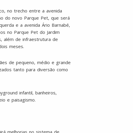
co, no trecho entre a avenida
ção do novo Parque Pet, que será
querda e a avenida Ário Barnabé,
dos no Parque Pet do Jardim
, além de infraestrutura de
dois meses.
cães de pequeno, médio e grande
izados tanto para diversão como
round infantil, banheiros,
io e paisagismo.
irá melhorias no sistema de