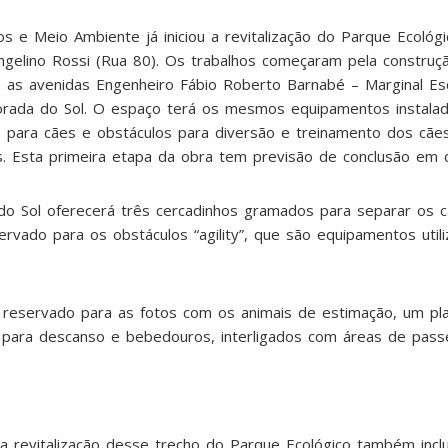
s e Meio Ambiente já iniciou a revitalização do Parque Ecológi
Angelino Rossi (Rua 80). Os trabalhos começaram pela constru
e as avenidas Engenheiro Fábio Roberto Barnabé – Marginal Es
orada do Sol. O espaço terá os mesmos equipamentos instala
 para cães e obstáculos para diversão e treinamento dos cães
s. Esta primeira etapa da obra tem previsão de conclusão em 
o Sol oferecerá três cercadinhos gramados para separar os 
rvado para os obstáculos “agility”, que são equipamentos util
reservado para as fotos com os animais de estimação, um playg
ara descanso e bebedouros, interligados com áreas de passe
 revitalização desse trecho do Parque Ecológico também inclu