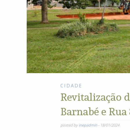
CIDADE
Revitalização 
Barnabé e Rua
posted by
inepadmin
-
18/01/2024