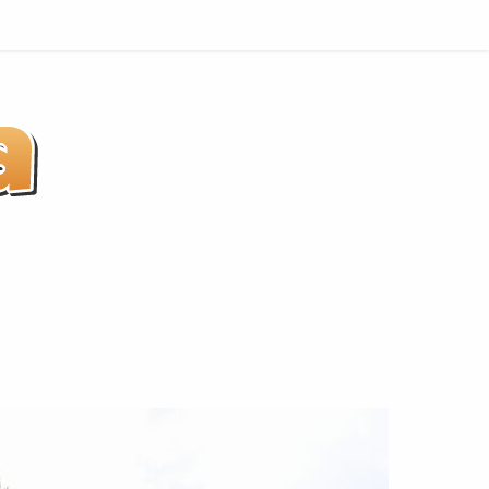
Indaiatuba
não
é
Praia