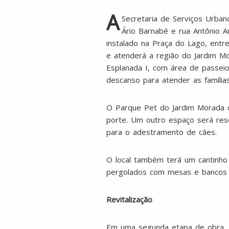
A
Secretaria de Serviços Urbano
Ário Barnabé e rua Antônio 
instalado na Praça do Lago, entr
e atenderá a região do Jardim M
Esplanada I, com área de passeio
descanso para atender as família
O Parque Pet do Jardim Morada d
porte. Um outro espaço será rese
para o adestramento de cães.
O local também terá um cantinho 
pergolados com mesas e bancos p
Revitalização
Em uma segunda etapa de obra, a