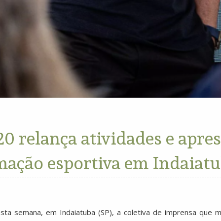
20 relança atividades e apre
mação esportiva em Indaiat
nesta semana, em Indaiatuba (SP), a coletiva de imprensa que m