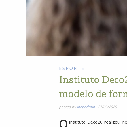
ESPORTE
Instituto Deco
modelo de for
posted by
inepadmin
-
27/03/2026
O
Instituto Deco20 realizou, 