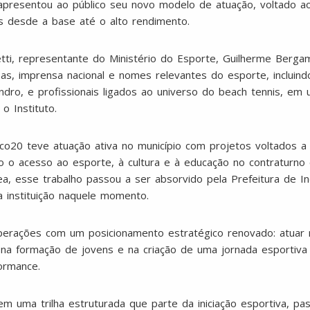
e apresentou ao público seu novo modelo de atuação, voltado 
s desde a base até o alto rendimento.
ti, representante do Ministério do Esporte, Guilherme Bergam
as, imprensa nacional e nomes relevantes do esporte, incluind
dro, e profissionais ligados ao universo do beach tennis, em
o Instituto.
o20 teve atuação ativa no município com projetos voltados a 
do o acesso ao esporte, à cultura e à educação no contraturno
área, esse trabalho passou a ser absorvido pela Prefeitura de I
a instituição naquele momento.
operações com um posicionamento estratégico renovado: atuar 
na formação de jovens e na criação de uma jornada esportiva 
ormance.
 uma trilha estruturada que parte da iniciação esportiva, pas