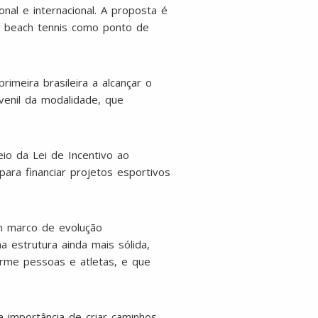
nal e internacional. A proposta é
o beach tennis como ponto de
meira brasileira a alcançar o
venil da modalidade, que
io da Lei de Incentivo ao
ra financiar projetos esportivos
m marco de evolução
a estrutura ainda mais sólida,
rme pessoas e atletas, e que
a importância de criar caminhos