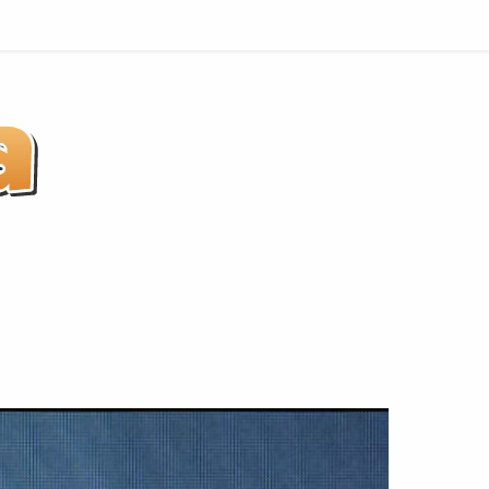
Indaiatuba
não
é
Praia