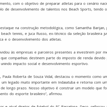
mento, com o objetivo de preparar atletas para o cenário nacio
olo de desenvolvimento de talentos nos Beach Sports, tendo 
taque na construção metodológica, como Samantha Barijan, pri
ach tennis, e Juca Russo, ex-técnico da seleção brasileira ju
ica e o desenvolvimento dos atletas.
convidou às empresas e parceiros presentes a investirem por me
que companhias destinem parte do imposto de renda devido pa
unindo impacto social e desenvolvimento esportivo.
0, Paula Roberta de Souza Vidal, destacou o momento como u
 de um legado muito importante em Indaiatuba e retorna com um
de longo prazo. Nosso objetivo é construir um modelo que fo
nto do esporte brasileiro”, afirmou.
or e atual diretor de futebol do FC Barcelona, Deco, reforçou 