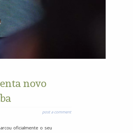
senta novo
uba
post a comment
arcou oficialmente o seu