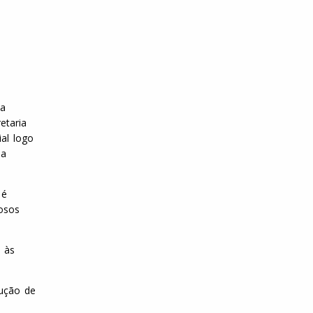
 a
etaria
al logo
da
 é
dosos
 às
dução de