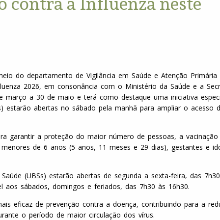
o contra a Influenza neste
 meio do departamento de Vigilância em Saúde e Atenção Primária
nfluenza 2026, em consonância com o Ministério da Saúde e a Secr
e março a 30 de maio e terá como destaque uma iniciativa especi
Ss) estarão abertas no sábado pela manhã para ampliar o acesso 
ara garantir a proteção do maior número de pessoas, a vacinação
 a menores de 6 anos (5 anos, 11 meses e 29 dias), gestantes e i
 Saúde (UBSs) estarão abertas de segunda a sexta-feira, das 7h30
vel aos sábados, domingos e feriados, das 7h30 às 16h30.
mais eficaz de prevenção contra a doença, contribuindo para a re
urante o período de maior circulação dos vírus.