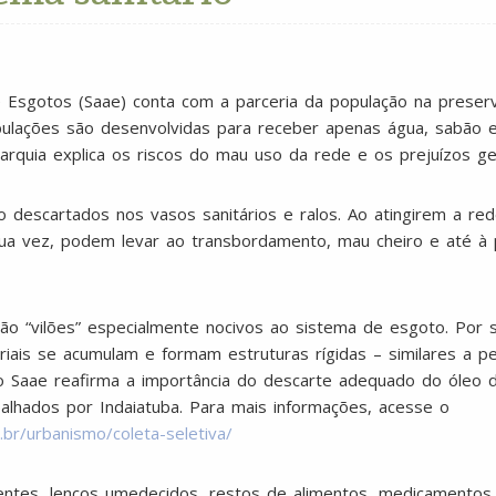
 Esgotos (Saae) conta com a parceria da população na prese
ubulações são desenvolvidas para receber apenas água, sabão 
utarquia explica os riscos do mau uso da rede e os prejuízos g
ão descartados nos vasos sanitários e ralos. Ao atingirem a re
ua vez, podem levar ao transbordamento, mau cheiro e até à 
ão “vilões” especialmente nocivos ao sistema de esgoto. Por s
iais se acumulam e formam estruturas rígidas – similares a p
 o Saae reafirma a importância do descarte adequado do óleo 
alhados por Indaiatuba. Para mais informações, acesse o
.br/urbanismo/coleta-seletiva/
rventes, lenços umedecidos, restos de alimentos, medicamentos,