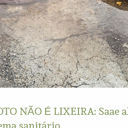
O NÃO É LIXEIRA: Saae ale
tema sanitário