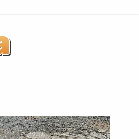
Indaiatuba
não
é
Praia