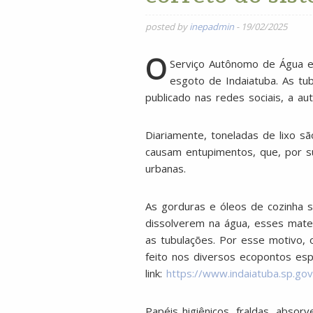
posted by
inepadmin
-
19/02/2025
O
Serviço Autônomo de Água e
esgoto de Indaiatuba. As t
publicado nas redes sociais, a a
Diariamente, toneladas de lixo s
causam entupimentos, que, por s
urbanas.
As gorduras e óleos de cozinha s
dissolverem na água, esses mater
as tubulações. Por esse motivo,
feito nos diversos ecopontos esp
link:
https://www.indaiatuba.sp.gov
Papéis higiênicos, fraldas, abso