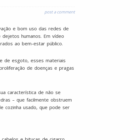
post a comment
rvação e bom uso das redes de
e dejetos humanos. Em vídeo
erados ao bem-estar público.
de de esgoto, esses materiais
proliferação de doenças e pragas
ua característica de não se
edras – que facilmente obstruem
de cozinha usado, que pode ser
 cabelos e bitucas de cigarro