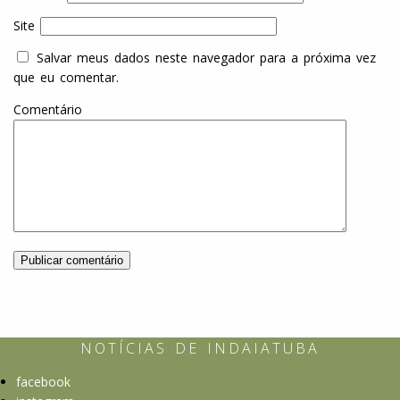
Site
Salvar meus dados neste navegador para a próxima vez
que eu comentar.
Comentário
NOTÍCIAS DE INDAIATUBA
Indaiatuba
não
facebook
é