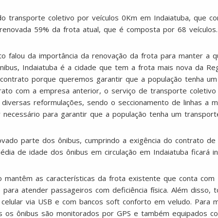
o transporte coletivo por veículos 0Km em Indaiatuba, que com
 renovada 59% da frota atual, que é composta por 68 veículos.
to falou da importância da renovação da frota para manter a q
ibus, Indaiatuba é a cidade que tem a frota mais nova da Re
o contrato porque queremos garantir que a população tenha um
ato com a empresa anterior, o serviço de transporte coletiv
 diversas reformulações, sendo o seccionamento de linhas a m
or necessário para garantir que a população tenha um transpo
vado parte dos ônibus, cumprindo a exigência do contrato de
édia de idade dos ônibus em circulação em Indaiatuba ficará in
o mantêm as características da frota existente que conta co
 para atender passageiros com deficiência física. Além disso,
e celular via USB e com bancos soft conforto em veludo. Para 
os os ônibus são monitorados por GPS e também equipados 