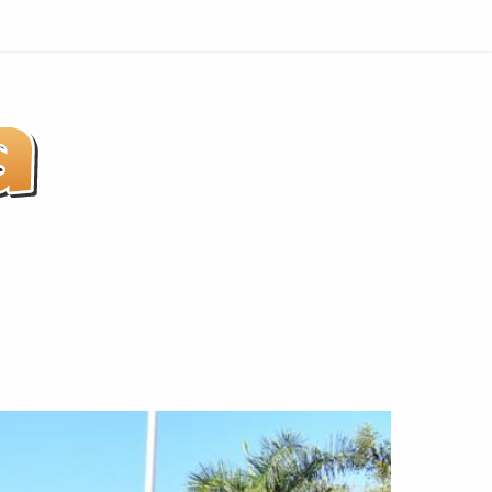
Indaiatuba
não
é
Praia