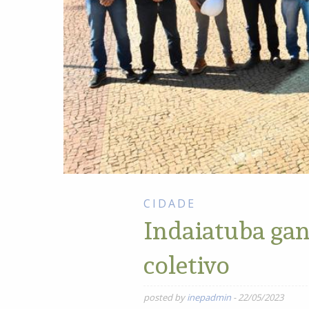
CIDADE
Indaiatuba gan
coletivo
posted by
inepadmin
-
22/05/2023