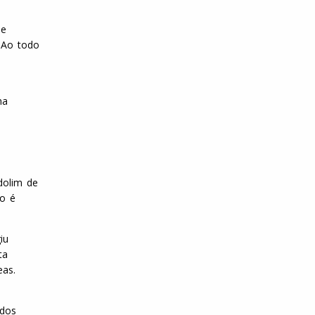
de
. Ao todo
na
dolim de
io é
iu
ta
eas.
 dos