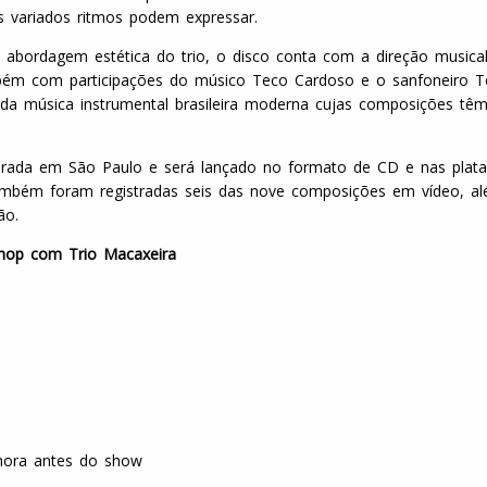
s variados ritmos podem expressar.
abordagem estética do trio, o disco conta com a direção musica
ambém com participações do músico Teco Cardoso e o sanfoneiro T
as da música instrumental brasileira moderna cujas composições t
irada em São Paulo e será lançado no formato de CD e nas plat
também foram registradas seis das nove composições em vídeo, a
ção.
hop com Trio Macaxeira
 hora antes do show