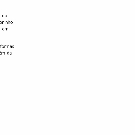
l do
oninho
êm em
aformas
lém da