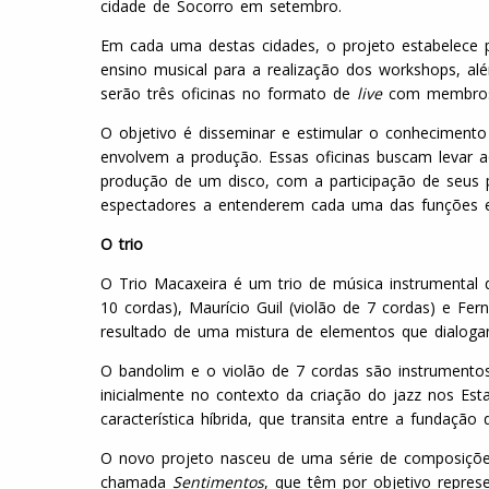
cidade de Socorro em setembro.
Em cada uma destas cidades, o projeto estabelece pa
ensino musical para a realização dos workshops, alé
serão três oficinas no formato de
live
com membros 
O objetivo é disseminar e estimular o conhecimento 
envolvem a produção. Essas oficinas buscam levar a
produção de um disco, com a participação de seus p
espectadores a entenderem cada uma das funções e 
O trio
O Trio Macaxeira é um trio de música instrumenta
10 cordas), Maurício Guil (violão de 7 cordas) e Fer
resultado de uma mistura de elementos que dialoga
O bandolim e o violão de 7 cordas são instrumentos
inicialmente no contexto da criação do jazz nos Es
característica híbrida, que transita entre a fundação
O novo projeto nasceu de uma série de composições 
chamada
Sentimentos
, que têm por objetivo repre