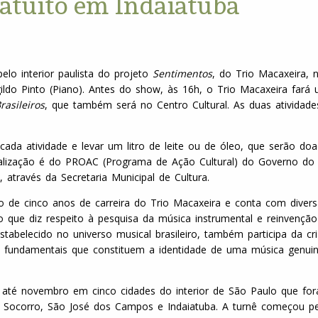
tuito em Indaiatuba
elo interior paulista do projeto
Sentimentos
, do Trio Macaxeira, 
ildo Pinto (Piano). Antes do show, às 16h, o Trio Macaxeira fará
asileiros
, que também será no Centro Cultural. As duas atividade
ada atividade e levar um litro de leite ou de óleo, que serão do
realização é do PROAC (Programa de Ação Cultural) do Governo do
 através da Secretaria Municipal de Cultura.
o de cinco anos de carreira do Trio Macaxeira e conta com divers
no que diz respeito à pesquisa da música instrumental e reinvençã
abelecido no universo musical brasileiro, também participa da cr
 fundamentais que constituem a identidade de uma música genui
té novembro em cinco cidades do interior de São Paulo que fo
ra, Socorro, São José dos Campos e Indaiatuba. A turnê começou p