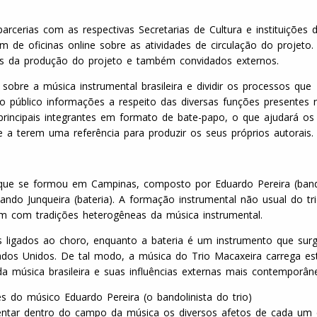
rcerias com as respectivas Secretarias de Cultura e instituições 
m de oficinas online sobre as atividades de circulação do projeto
da produção do projeto e também convidados externos.
sobre a música instrumental brasileira e dividir os processos que
o público informações a respeito das diversas funções presentes 
rincipais integrantes em formato de bate-papo, o que ajudará os
a terem uma referência para produzir os seus próprios autorais.
l que se formou em Campinas, composto por Eduardo Pereira (ban
nando Junqueira (bateria). A formação instrumental não usual do tr
m com tradições heterogêneas da música instrumental.
 ligados ao choro, enquanto a bateria é um instrumento que surg
tados Unidos. De tal modo, a música do Trio Macaxeira carrega es
 da música brasileira e suas influências externas mais contemporân
do músico Eduardo Pereira (o bandolinista do trio)
sentar dentro do campo da música os diversos afetos de cada um