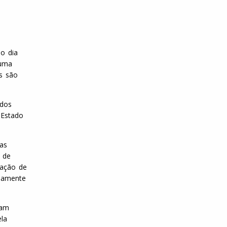
no dia
 uma
s são
ados
 Estado
as
o de
iação de
namente
ram
ela