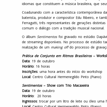
idiomas que constituem a música brasileira, que seu
Coadunando com a característica contemporânea da 
baterista, produtor e compositor Edu Ribeiro, e t
Ferragutti, três representantes de gerações distint
comum o diálogo com a tradição musical nacional.
O álbum
Sentimentos
foi gravado no estúdio Dapáv
de streaming disponíveis. No processo de estúdio 
realização de um
making off
do processo de grava
Prática de Conjunto em Ritmos Brasileiros
– Works
Data
: 19 de outubro
Horário
: 16 horas
Inscrições
: uma hora antes do início do workshop
Local
: Centro Cultural Hermenegildo Pinto (Piano)
Sentimentos
– Show com Trio Macaxeira
Data
: 19 de outubro
Horário
: 20 horas
Ingressos
: trocar por um litro de leite ou óleo uma
Local
: Centro Cultural Hermenegildo Pinto (Piano)