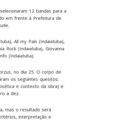
a selecionaram 12 bandas para a
do em frente à Prefeitura de
ude.
uba), All my Pain (Indaiatuba),
ia Rock (Indaiatuba), Giovanna
nfo (Indaiatuba).
orzus, no dia 25. O corpo de
aram os seguintes quesitos:
 poética e contexto da obra) e
ro a dez.
a, mas o resultado será
itérios, interpretação e