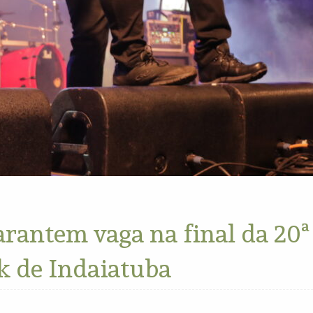
rantem vaga na final da 20ª
ck de Indaiatuba