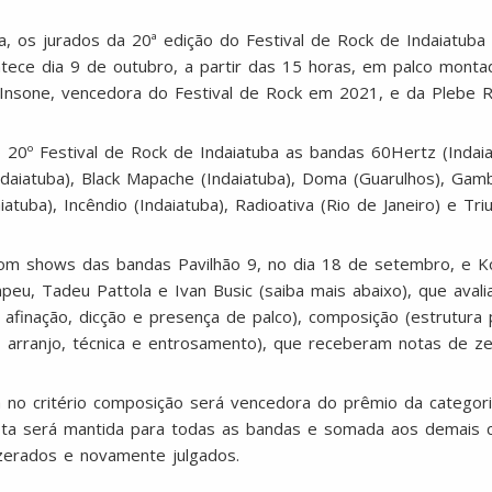
a, os jurados da 20ª edição do Festival de Rock de Indaiatub
ntece dia 9 de outubro, a partir das 15 horas, em palco monta
Insone, vencedora do Festival de Rock em 2021, e da Plebe R
do 20º Festival de Rock de Indaiatuba as bandas 60Hertz (Indaiat
ndaiatuba), Black Mapache (Indaiatuba), Doma (Guarulhos), Gamb
tuba), Incêndio (Indaiatuba), Radioativa (Rio de Janeiro) e Triu
com shows das bandas Pavilhão 9, no dia 18 de setembro, e K
eu, Tadeu Pattola e Ivan Busic (saiba mais abaixo), que avali
 afinação, dicção e presença de palco), composição (estrutura
, arranjo, técnica e entrosamento), que receberam notas de ze
 no critério composição será vencedora do prêmio da categori
nota será mantida para todas as bandas e somada aos demais cr
zerados e novamente julgados.