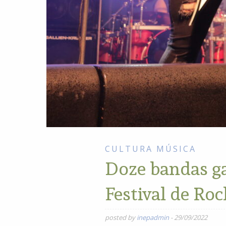
CULTURA
MÚSICA
Doze bandas ga
Festival de Ro
posted by
inepadmin
-
29/09/2022