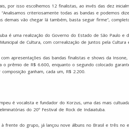
s, por isso escolhemos 12 finalistas, ao invés das dez inicial
a. “Analisamos criteriosamente todas as bandas e podemos dize
 demais vão chegar lá também, basta seguir firme”, completo
tuba é uma realização do Governo do Estado de São Paulo e da
 Municipal de Cultura, com correalização de Juntos pela Cultura
o com apresentações das bandas finalistas e shows da Insone,
a o prêmio de R$ 6.600, enquanto o segundo colocado garante
or composição ganham, cada um, R$ 2.200.
mpeu é vocalista e fundador do Korzus, uma das mais cultua
eliminatórias do 20º Festival de Rock de Indaiatuba.
à frente do grupo, já lançou nove álbuns no Brasil e três no 