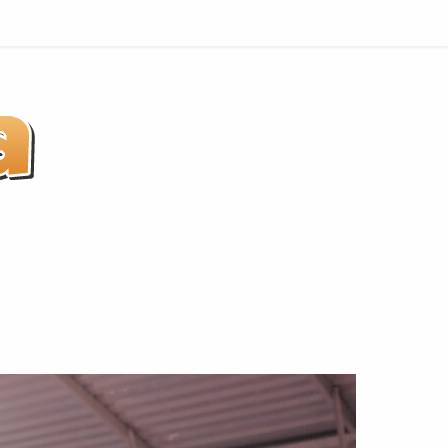
Indaiatuba
não
é
Praia