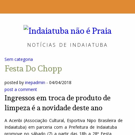
Indai
não
NOTÍCIAS DE INDAIATUBA
é
Sem categoria
Praia
Festa Do Chopp
posted by
inepadmin
-
04/04/2018
post a comment
Ingressos em troca de produto de
limpeza é a novidade deste ano
A Acenbi (Associação Cultural, Esportiva Nipo Brasileira de
Indaiatuba) em parceria com a Prefeitura de Indaiatuba
promove no sábado (7) a partir das 18h a 28ª Festa