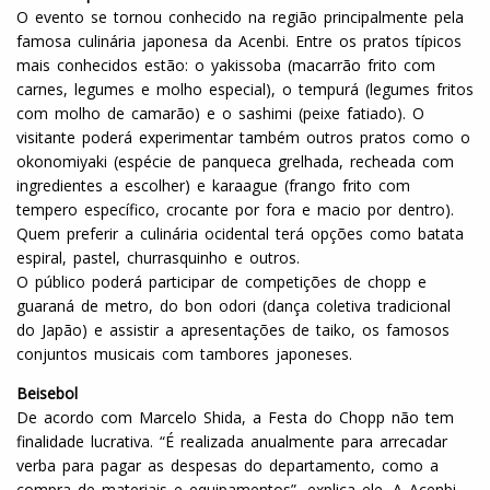
O evento se tornou conhecido na região principalmente pela
famosa culinária japonesa da Acenbi. Entre os pratos típicos
mais conhecidos estão: o yakissoba (macarrão frito com
carnes, legumes e molho especial), o tempurá (legumes fritos
com molho de camarão) e o sashimi (peixe fatiado). O
visitante poderá experimentar também outros pratos como o
okonomiyaki (espécie de panqueca grelhada, recheada com
ingredientes a escolher) e karaague (frango frito com
tempero específico, crocante por fora e macio por dentro).
Quem preferir a culinária ocidental terá opções como batata
espiral, pastel, churrasquinho e outros.
O público poderá participar de competições de
chop
p e
guaraná de metro, do bon odori (dança coletiva tradicional
do Japão) e assistir a apresentações de taiko, os famosos
conjuntos musicais com tambores japoneses.
Beisebol
De acordo com Marcelo Shida, a Festa do
Chop
p não tem
finalidade lucrativa. “É realizada anualmente para arrecadar
verba para pagar as despesas do departamento, como a
compra de materiais e equipamentos”, explica ele. A Acenbi