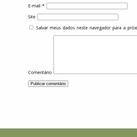
E-mail
*
Site
Salvar meus dados neste navegador para a próx
Comentário
Indaiatuba