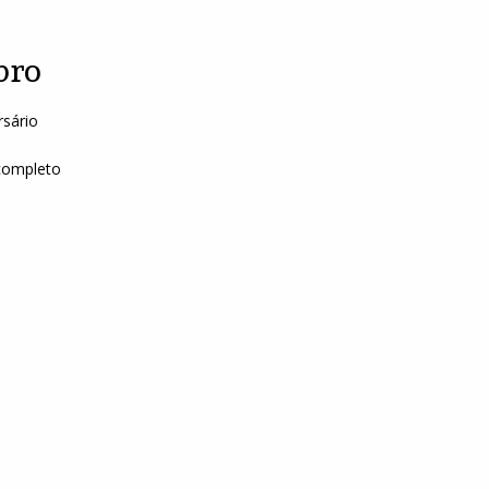
bro
sário
completo