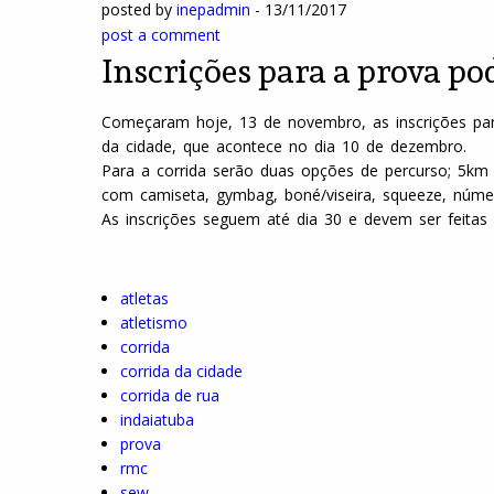
posted by
inepadmin
-
13/11/2017
post a comment
Inscrições para a prova po
Começaram hoje, 13 de novembro, as inscrições par
da cidade, que acontece no dia 10 de dezembro.
Para a corrida serão duas opções de percurso; 5km 
com camiseta, gymbag, boné/viseira, squeeze, númer
As inscrições seguem até dia 30 e devem ser feitas
atletas
atletismo
corrida
corrida da cidade
corrida de rua
indaiatuba
prova
rmc
sew