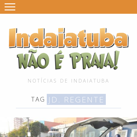
I
é
P
NOTÍCIAS DE INDAIATUBA
JD. REGENTE
TAG