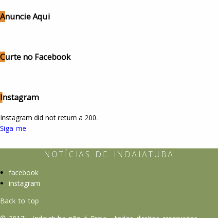
Anuncie Aqui
Curte no Facebook
Instagram
Instagram did not return a 200.
Siga me
NOTÍCIAS DE INDAIATUBA
Indaiatuba
não
facebook
é
instagram
Praia
Back to top