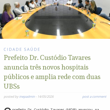
CIDADE
SAÚDE
Prefeito Dr. Custódio Tavares
anuncia três novos hospitais
públicos e amplia rede com duas
UBSs
posted by
inepadmin
-
14/05/2026
post a comment
prefeito Dr. Custódio Tavares (MDB) anunciou, na