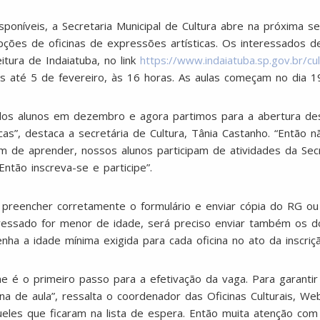
poníveis, a Secretaria Municipal de Cultura abre na próxima se
pções de oficinas de expressões artísticas. Os interessados 
eitura de Indaiatuba, no link
https://www.indaiatuba.sp.gov.br/cul
 até 5 de fevereiro, às 16 horas. As aulas começam no dia 19
 dos alunos em dezembro e agora partimos para a abertura d
cas”, destaca a secretária de Cultura, Tânia Castanho. “Então 
lém de aprender, nossos alunos participam de atividades da Sec
ntão inscreva-se e participe”.
so preencher corretamente o formulário e enviar cópia do RG 
nteressado for menor de idade, será preciso enviar também os
enha a idade mínima exigida para cada oficina no ato da inscriçã
ine é o primeiro passo para a efetivação da vaga. Para garanti
a de aula”, ressalta o coordenador das Oficinas Culturais, W
les que ficaram na lista de espera. Então muita atenção com