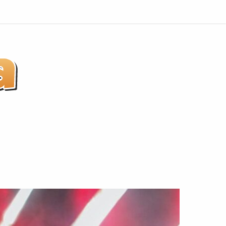
Indaiatuba
não
é
Praia