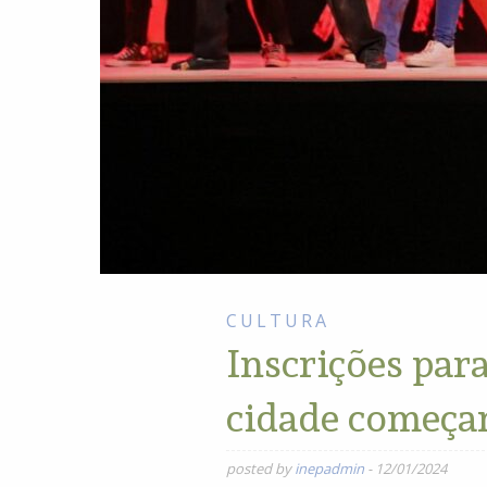
CULTURA
Inscrições para
cidade começa
posted by
inepadmin
-
12/01/2024