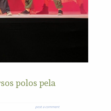
sos polos pela
post a comment