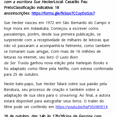
com a escritora Sue Hecker
Local: Casarão Pau
Preto
Classificação indicativa: 18
anos
Inscrições:
https://forms.gle/feSiuv7CCuyDoSzs7
Sue Hecker nasceu em 1972 em São Bernardo do Campo e
hoje mora em Indaiatuba. Começou a escrever como
passatempo, porém, desde sua primeira publicação, se
surpreende com a receptividade de milhares de leitoras que
não só passaram a acompanhá-la fielmente, como também
se tornaram suas amigas. Com mais de 16 milhões de
leituras na internet, seu livro
O
L
ado
B
om
de
S
er
T
raída
ganhou nova edição pela Harlequin Books e
foi adaptado como filme pela Netflix, com estreia confirmada
para 25 de outubro.
Neste bate-papo, Sue Hecker falará sobre sua paixão pela
literatura, seu processo de criação e também sobre a
adaptação de sua obra para o
streaming
. Ao final, a autora
estará disponível para autografar seus livros. O trailer do
filme pode ser conferido em
https://youtu.be/hqFVSHWIE14
.
26 de outubro, das 14h às 17h
Oficina de Fanzine com