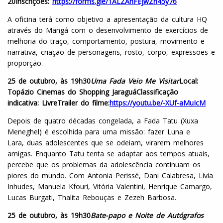
20
Inscrições:
https://forms.gle/1ALZAhFEjwZh45y76
A oficina terá como objetivo a apresentação da cultura HQ
através do Mangá com o desenvolvimento de exercícios de
melhoria do traço, comportamento, postura, movimento e
narrativa, criação de personagens, rosto, corpo, expressões e
proporção.
25 de outubro, às 19h30
Uma Fada Veio Me Visitar
Local:
Topázio Cinemas do Shopping Jaraguá
Classificação
indicativa:
Livre
Trailer do filme:
https://youtu.be/-XUf-aMuIcM
Depois de quatro décadas congelada, a Fada Tatu (Xuxa
Meneghel) é escolhida para uma missão: fazer Luna e
Lara, duas adolescentes que se odeiam, virarem melhores
amigas. Enquanto Tatu tenta se adaptar aos tempos atuais,
percebe que os problemas da adolescência continuam os
piores do mundo. Com Antonia Perissé, Dani Calabresa, Livia
Inhudes, Manuela Kfouri, Vitória Valentini, Henrique Camargo,
Lucas Burgati, Thalita Rebouças e Zezeh Barbosa.
25 de outubro, às 19h30
Bate-papo e Noite de Autógrafos