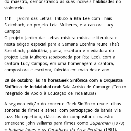
do maestro, demonstrando as suas incríveis habilidades no
violoncelo.
11h – Jardim das Letras: Tributo a Rita Lee com Thaís
Steimbach, do projeto Leia Mulheres, e a cantora Lucy
Campos
O projeto Jardim das Letras mistura música e literatura e
nesta edição especial para a Semana Literária reúne Thaís
Steimbach, publicitária, poeta, escritora e mediadora do
projeto Leia Mulheres (apaixonada por Rita Lee), com a
cantora Lucy Campos, em uma homenagem a cantora,
compositora e escritora, falecida em maio deste ano.
29 de outubro, às 19 horas
Geek Sinfônica com a Orquestra
Sinfônica de Indaiatuba
Local:
Sala Acrísio de Camargo (Centro
Integrado de Apoio à Educação de Indaiatuba)
A segunda edição do concerto Geek Sinfônico reúne trilhas
sonoras de filmes e séries, com participação da banda Vila
Jazz. No repertório, clássicos do compositor e maestro
americano John Williams para filmes como
Superman
(1978)
e
Indiana Jones e os Caçadores da Arca Perdida
(1981),