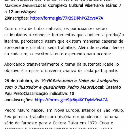
Mariane Sievert
Local: Complexo Cultural Viber
Faixa etária: 7
a 12 anos
Vagas:
20
Inscrições:
https://forms.gle/77KtSDRhPGZcvsA7A
Com o uso de tintas naturais, os participantes serão
estimulados a conhecer ferramentas que auxiliem a produção
literária, percebendo assim que existem maneiras caseiras de
apresentar e distribuir seus trabalhos. Além de revelar, dentro
da cada um, o escritor latente esperando para acordar.
Abordando transversalmente o tema da sustentabilidade, o
objetivo é ampliar o universo criativo de cada participante.
26 de outubro, às 19h30
Bate-papo e Noite de Autógrafos
com o ilustrador e quadrinista Pedro Mauro
Local: Casarão
Pau Preto
Classificação indicativa: 10
anos
Inscrições:
https://forms.gle/9Jx6q4KCDyMv9sACA
Pedro Mauro nasceu em Nova Europa, interior de São Paulo.
Seu primeiro trabalho com história em quadrinhos foi uma
série de faroeste para a Editora Taika em 1970. Criou e