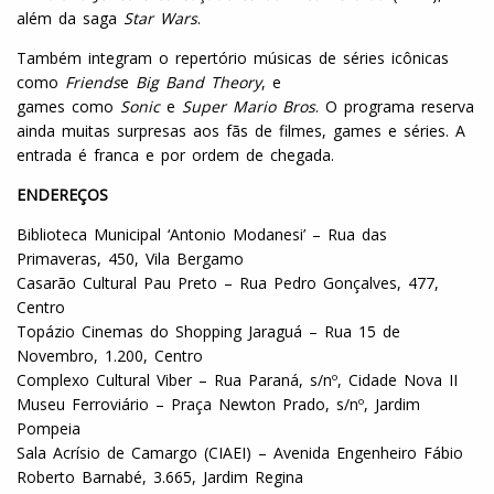
além da saga
Star Wars
.
Também integram o repertório músicas de séries icônicas
como
Friends
e
Big Band Theory
, e
games como
Sonic
e
Super Mario Bros
. O programa reserva
ainda muitas surpresas aos fãs de filmes, games e séries. A
entrada é franca e por ordem de chegada.
ENDEREÇOS
Biblioteca Municipal ‘Antonio Modanesi’ – Rua das
Primaveras, 450, Vila Bergamo
Casarão Cultural Pau Preto – Rua Pedro Gonçalves, 477,
Centro
Topázio Cinemas do Shopping Jaraguá – Rua 15 de
Novembro, 1.200, Centro
Complexo Cultural Viber – Rua Paraná, s/nº, Cidade Nova II
Museu Ferroviário – Praça Newton Prado, s/nº, Jardim
Pompeia
Sala Acrísio de Camargo (CIAEI) – Avenida Engenheiro Fábio
Roberto Barnabé, 3.665, Jardim Regina