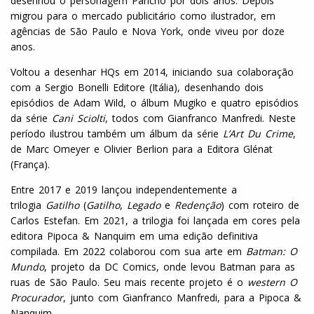
desenhou o personagem Pancho por dois anos. Depois
migrou para o mercado publicitário como ilustrador, em
agências de São Paulo e Nova York, onde viveu por doze
anos.
Voltou a desenhar HQs em 2014, iniciando sua colaboração
com a Sergio Bonelli Editore (Itália), desenhando dois
episódios de Adam Wild, o álbum Mugiko e quatro episódios
da série
Cani Sciolti
, todos com Gianfranco Manfredi. Neste
período ilustrou também um álbum da série
L
’A
rt
D
u Crime
,
de Marc Omeyer e Olivier Berlion para a Editora Glénat
(França).
Entre 2017 e 2019 lançou independentemente a
trilogia
Gatilho
(
Gatilho
,
Legado
e
Redenção
) com roteiro de
Carlos Estefan. Em 2021, a trilogia foi lançada em cores pela
editora Pipoca & Nanquim em uma edição definitiva
compilada. Em 2022 colaborou com sua arte em
Batman: O
Mundo
, projeto da DC Comics, onde levou Batman para as
ruas de São Paulo. Seu mais recente projeto é o
western O
Procurador
, junto com Gianfranco Manfredi, para a Pipoca &
Nanquim.