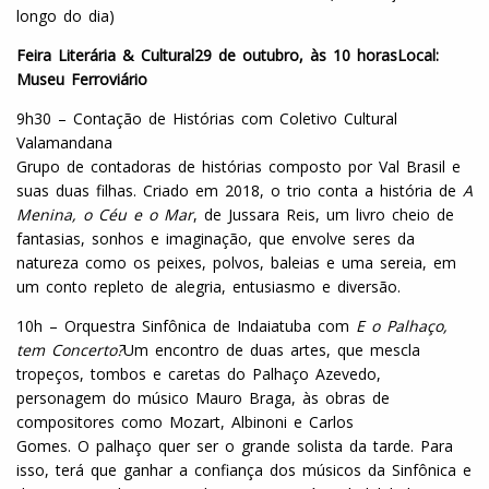
longo do dia)
Feira Literária & Cultural
29 de outubro, às 10 horas
Local:
Museu Ferroviário
9h30 – Contação de Histórias com Coletivo Cultural
Valamandana
Grupo de contadoras de histórias composto por Val Brasil e
suas duas filhas. Criado em 2018, o trio conta a história de
A
Menina, o Céu e o Mar
, de Jussara Reis, um livro cheio de
fantasias, sonhos e imaginação, que envolve seres da
natureza como os peixes, polvos, baleias e uma sereia, em
um conto repleto de alegria, entusiasmo e diversão.
10h – Orquestra Sinfônica de Indaiatuba com
E o Palhaço,
tem Concerto?
Um encontro de duas artes, que mescla
tropeços, tombos e caretas do Palhaço Azevedo,
personagem do músico Mauro Braga, às obras de
compositores como Mozart, Albinoni e Carlos
Gomes. O palhaço quer ser o grande solista da tarde. Para
isso, terá que ganhar a confiança dos músicos da Sinfônica e