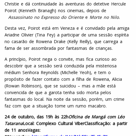
Christie e dá continuidade às aventuras do detetive Hercule
Poirot (Kenneth Branagh) nos cinemas, depois de
Assassinato no Expresso do Oriente
e
Morte no Nilo
.
Desta vez, Poirot está em Veneza e é convidado pela amiga
Ariadne Olivier (Tina Fey) a participar de uma sessão espírita
no casarão de Rowena Drake (Kelly Reilly), que carrega a
fama de ser assombrada por fantasmas de crianças.
A princípio, Poirot nega o convite, mas fica curioso ao
descobrir que a sessão será conduzida pela misteriosa
médium Senhora Reynolds (Michelle Yeoh), e tem o
propósito de fazer contato com a filha de Rowena, Alicia
(Rowan Robinson), que se suicidou – mas a mãe está
convencida de que a garota tenha sido morta pelos
fantasmas do local. Na noite da sessão, porém, um crime
faz com que a situação tome um rumo macabro.
24 de outubro, das 19h às 22h
Oficina de Mangá com Léo
Tatarana
Local: Complexo Cultural Viber
Classificação: a partir
de 11 anos
Vagas: