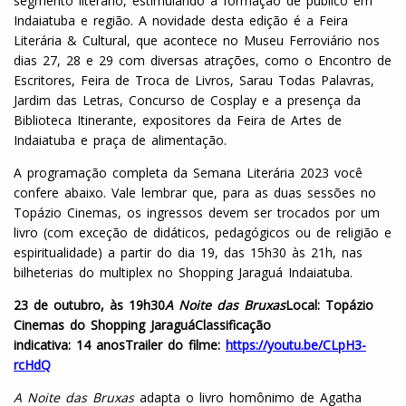
segmento literário, estimulando a formação de público em
Indaiatuba e região. A novidade desta edição é a Feira
Literária & Cultural, que acontece no Museu Ferroviário nos
dias 27, 28 e 29 com diversas atrações, como o Encontro de
Escritores, Feira de Troca de Livros, Sarau Todas Palavras,
Jardim das Letras, Concurso de Cosplay e a presença da
Biblioteca Itinerante, expositores da Feira de Artes de
Indaiatuba e praça de alimentação.
A programação completa da Semana Literária 2023 você
confere abaixo. Vale lembrar que, para as duas sessões no
Topázio Cinemas, os ingressos devem ser trocados por um
livro (com exceção de didáticos, pedagógicos ou de religião e
espiritualidade) a partir do dia 19, das 15h30 às 21h, nas
bilheterias do multiplex no Shopping Jaraguá Indaiatuba.
2
3
de outubro, às 19h30
A Noite das Bruxas
Local: Topázio
Cinemas do Shopping Jaraguá
Classificação
indicativa:
14
anos
Trailer do filme:
https://youtu.be/CLpH3-
rcHdQ
A Noite das Bruxas
adapta o livro homônimo de Agatha