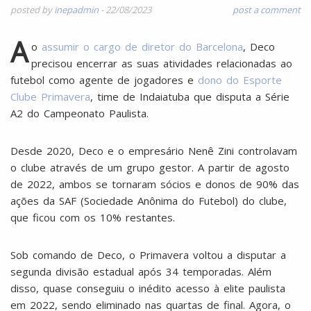
posted by
inepadmin
-
22/08/2023
post a comment
A
o
assumir o cargo de diretor do Barcelona
, Deco
precisou encerrar as suas atividades relacionadas ao
futebol como agente de jogadores e
dono do Esporte
Clube Primavera
, time de Indaiatuba que disputa a Série
A2 do Campeonato Paulista.
Desde 2020, Deco e o empresário Nenê Zini controlavam
o clube através de um grupo gestor. A partir de agosto
de 2022, ambos se tornaram sócios e donos de 90% das
ações da SAF (Sociedade Anônima do Futebol) do clube,
que ficou com os 10% restantes.
Sob comando de Deco, o Primavera voltou a disputar a
segunda divisão estadual após 34 temporadas. Além
disso, quase conseguiu o inédito acesso à elite paulista
em 2022, sendo eliminado nas quartas de final. Agora, o