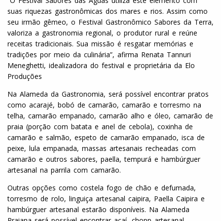
“O Festival Sabores das Águas utiliza este elemento com
suas riquezas gastronômicas dos mares e rios. Assim como
seu irmão gêmeo, o Festival Gastronômico Sabores da Terra,
valoriza a gastronomia regional, o produtor rural e reúne
receitas tradicionais. Sua missão é resgatar memórias e
tradições por meio da culinária”, afirma Renata Tannuri
Meneghetti, idealizadora do festival e proprietária da Elo
Produções
Na Alameda da Gastronomia, será possível encontrar pratos
como acarajé, bobó de camarão, camarão e torresmo na
telha, camarão empanado, camarão alho e óleo, camarão de
praia (porção com batata e anel de cebola), coxinha de
camarão e salmão, espeto de camarão empanado, isca de
peixe, lula empanada, massas artesanais recheadas com
camarão e outros sabores, paella, tempurá e hambúrguer
artesanal na parrila com camarão.
Outras opções como costela fogo de chão e defumada,
torresmo de rolo, linguiça artesanal caipira, Paella Caipira e
hambúrguer artesanal estarão disponíveis. Na Alameda
Praiana será possível encontrar açaí, chopp artesanal,