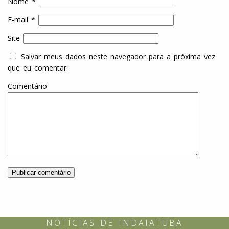
Nome
*
E-mail
*
Site
Salvar meus dados neste navegador para a próxima vez
que eu comentar.
Comentário
NOTÍCIAS DE INDAIATUBA
Indaiatuba