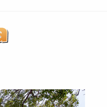
Indaiatuba
não
é
Praia