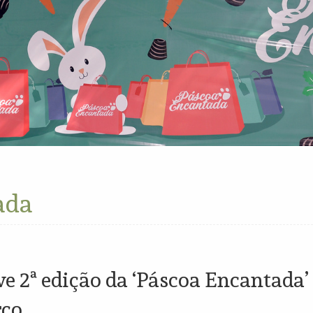
ada
e 2ª edição da ‘Páscoa Encantada’
rço