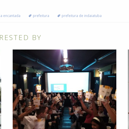
a encantada
prefeitura
prefeitura de indaiatuba
RESTED BY