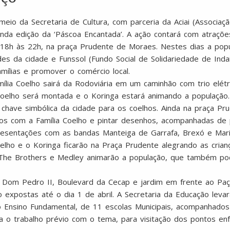
meio da Secretaria de Cultura, com parceria da Aciai (Associação
gunda edição da ‘Páscoa Encantada’. A ação contará com atraçõ
18h às 22h, na praça Prudente de Moraes. Nestes dias a popu
s da cidade e Funssol (Fundo Social de Solidariedade de Indai
amílias e promover o comércio local.
mília Coelho sairá da Rodoviária em um caminhão com trio elét
Coelho será montada e o Koringa estará animando a população. 
chave simbólica da cidade para os coelhos. Ainda na praça Pr
otos com a Família Coelho e pintar desenhos, acompanhadas de p
esentações com as bandas Manteiga de Garrafa, Brexó e Mari
Coelho e o Koringa ficarão na Praça Prudente alegrando as cri
 The Brothers e Medley animarão a população, que também po
Dom Pedro II, Boulevard da Cecap e jardim em frente ao Paço
 expostas até o dia 1 de abril. A Secretaria da Educação levará
 do Ensino Fundamental, de 11 escolas Municipais, acompanhado
 o trabalho prévio com o tema, para visitação dos pontos enf