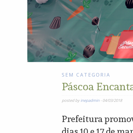
SEM CATEGORIA
Páscoa Encant
posted by
inepadmin
-
04/03/2018
Prefeitura promov
dias 10 e 17 de ma