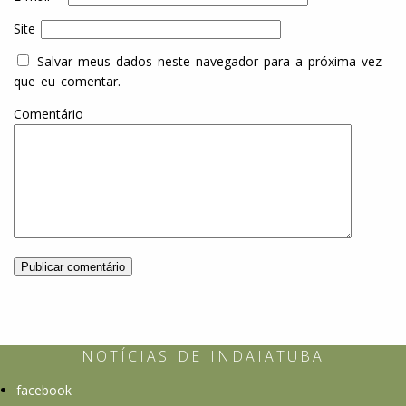
Site
Salvar meus dados neste navegador para a próxima vez
que eu comentar.
Comentário
NOTÍCIAS DE INDAIATUBA
Indaiatuba
não
facebook