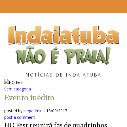
I
é
P
NOTÍCIAS DE INDAIATUBA
Sem categoria
Evento inédito
posted by
inepadmin
-
13/09/2017
post a comment
HQ Fest reunirá fãs de quadrinhos,