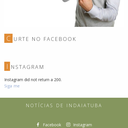
C
URTE NO FACEBOOK
I
NSTAGRAM
Instagram did not return a 200.
Siga me
Indaiatuba
NOTÍCIAS DE INDAIATUBA
não
é
Facebook
Instagram
Praia