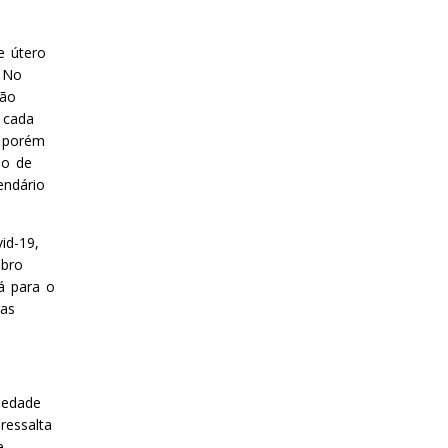
e útero
. No
rão
 cada
, porém
lo de
endário
id-19,
ubro
rá para o
ras
iedade
ressalta
e