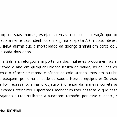
corpo e suas mamas, estejam atentas a qualquer alteração que p
diatamente caso identifiquem alguma suspeita Além disso, deve-
O INCA afirma que a mortalidade da doença diminui em cerca de
a cada dois anos.
ana Salmen, reforçou a importância das mulheres procurarem as e
 todo o ano em qualquer unidade básica de saúde, as equipes e
emente o câncer de mama e câncer de colo uterino, mas em outub
es busquem por uma unidade de saúde. Nossas equipes estão esp
e for necessário, afinal o objetivo é orientar da maneira correta a
 exames rotineiros. Esperamos atender muitas pessoas e que ess
orajando outras mulheres a buscarem também por esse cuidado”, r
eira RIC/PMI