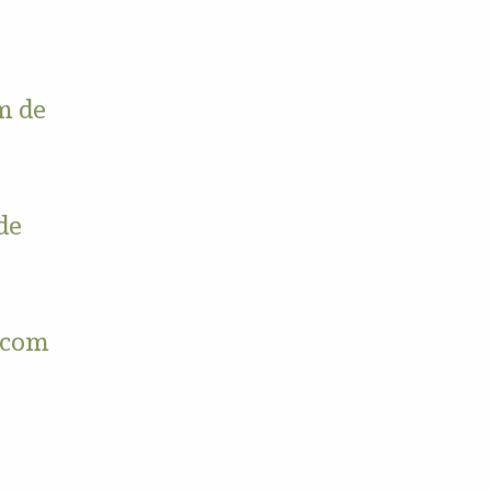
m de
de
o com