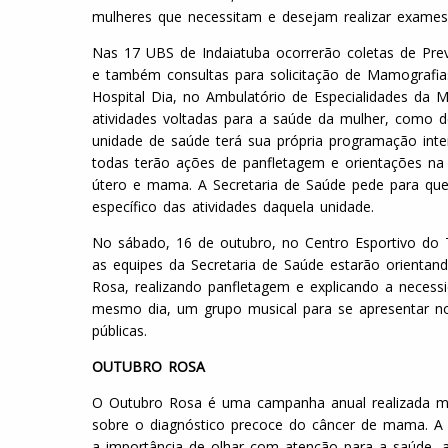
mulheres que necessitam e desejam realizar exames 
Nas 17 UBS de Indaiatuba ocorrerão coletas de Pre
e também consultas para solicitação de Mamografias
Hospital Dia, no Ambulatório de Especialidades da 
atividades voltadas para a saúde da mulher, como d
unidade de saúde terá sua própria programação inte
todas terão ações de panfletagem e orientações na
útero e mama. A Secretaria de Saúde pede para que
específico das atividades daquela unidade.
No sábado, 16 de outubro, no Centro Esportivo do 
as equipes da Secretaria de Saúde estarão orientan
Rosa, realizando panfletagem e explicando a necessid
mesmo dia, um grupo musical para se apresentar no
públicas.
OUTUBRO ROSA
O Outubro Rosa é uma campanha anual realizada mu
sobre o diagnóstico precoce do câncer de mama. A 
a importância de olhar com atenção para a saúde, 