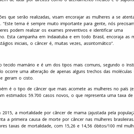
ões que serão realizadas, visam encorajar as mulheres a se aten
. “Este tema é sempre muito importante para gente, nós precisa
res podem realizar os exames preventivos e identificar uma
o. Esta campanha em Indaiatuba e em todo Brasil, encoraja as 
ágios iniciais, o câncer é, muitas vezes, assintomático”.
 tecido mamário e é um dos tipos mais comuns, segundo o Insti
do ocorre uma alteração de apenas alguns trechos das moléculas
e geram o cisto.
ém é o tipo de câncer que mais acomete as mulheres no país (ex
am estimados 59.700 casos novos, o que representa uma taxa de
 2015, a mortalidade por câncer de mama (ajustada pela populaç
ta a primeira causa de morte por câncer nas mulheres brasileiras
res taxas de mortalidade, com 15,26 e 14,56 óbitos/100 mil mul