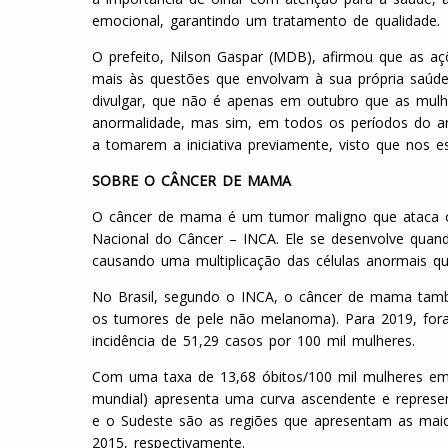
emocional, garantindo um tratamento de qualidade.
O prefeito, Nilson Gaspar (MDB), afirmou que as aç
mais às questões que envolvam à sua própria saúde
divulgar, que não é apenas em outubro que as mulhe
anormalidade, mas sim, em todos os períodos do an
a tomarem a iniciativa previamente, visto que nos est
SOBRE O CÂNCER DE MAMA
O câncer de mama é um tumor maligno que ataca o
Nacional do Câncer – INCA. Ele se desenvolve quan
causando uma multiplicação das células anormais qu
No Brasil, segundo o INCA, o câncer de mama tamb
os tumores de pele não melanoma). Para 2019, for
incidência de 51,29 casos por 100 mil mulheres.
Com uma taxa de 13,68 óbitos/100 mil mulheres em
mundial) apresenta uma curva ascendente e represen
e o Sudeste são as regiões que apresentam as maio
2015, respectivamente.