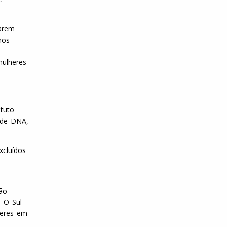
tarem
mos
mulheres
tuto
 de DNA,
cluídos
ão
. O Sul
heres em