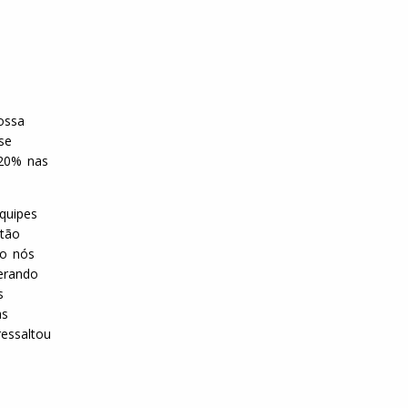
ossa
se
 20% nas
quipes
stão
ro nós
erando
s
as
essaltou