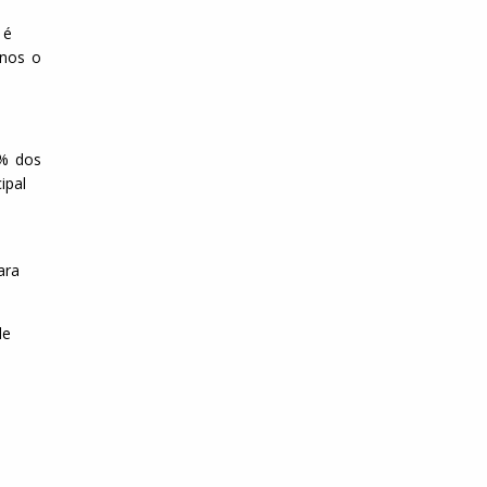
 é
anos o
5% dos
ipal
ara
de