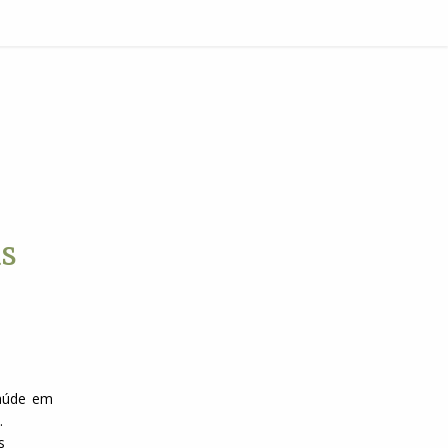
daiatuba
ão
as
aia
Saúde em
.
s