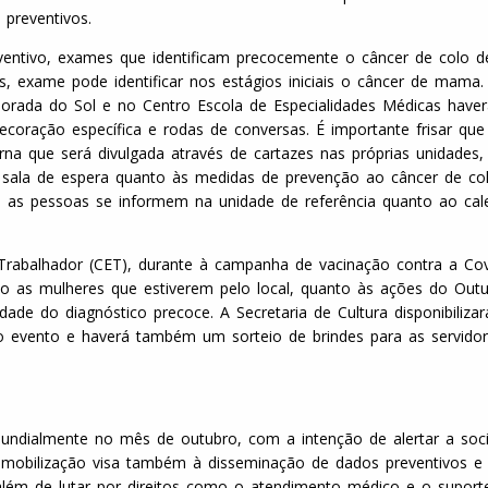
preventivos.
ventivo, exames que identificam precocemente o câncer de colo d
, exame pode identificar nos estágios iniciais o câncer de mama
Morada do Sol e no Centro Escola de Especialidades Médicas have
ecoração específica e rodas de conversas. É importante frisar que
rna que será divulgada através de cartazes nas próprias unidades
 sala de espera quanto às medidas de prevenção ao câncer de co
 as pessoas se informem na unidade de referência quanto ao cal
Trabalhador (CET), durante à campanha de vacinação contra a Cov
do as mulheres que estiverem pelo local, quanto às ações do Out
ade do diagnóstico precoce. A Secretaria de Cultura disponibiliza
 evento e haverá também um sorteio de brindes para as servido
ndialmente no mês de outubro, com a intenção de alertar a soc
mobilização visa também à disseminação de dados preventivos e 
além de lutar por direitos como o atendimento médico e o suport